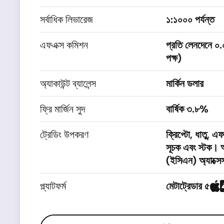
সর্বাধিক লিভারেজ
১:১০০০ পর্যন্ত
এফএক্স কমিশন
প্রতি লেনদেনে ০
পক্ষ)
অ্যাকাউন্ট ব্যালেন্স
মার্কিন ডলার
ফ্রি মার্জিন সুদ
বার্ষিক ৩.৮%
ট্রেডিং উপকরণ
ক্রিপ্টো, ধাতু, এফএ
সূচক এবং স্টক। আ
(ইসিএন) অ্যাক্স
প্ল্যাটফর্ম
মেটাট্রেডার ৫