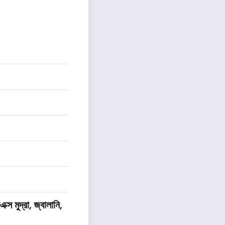
ক্স মুদ্রা, জ্বালানি,