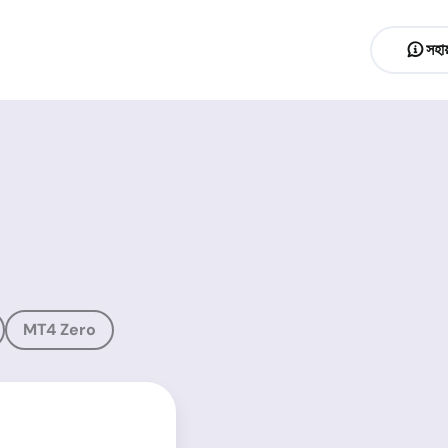
সহায
MT4 Zero