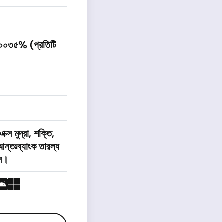
.০০৩৫% (প্রতিটি
ক্স মুদ্রা, শক্তি,
ন্তঃব্যাংক তারল্য
েস।