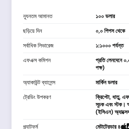
ন্যূনতম আমানত
১০০ ডলার
ছড়িয়ে দিন
০,০ পিপস থেকে
সর্বাধিক লিভারেজ
১:১০০০ পর্যন্ত
এফএক্স কমিশন
প্রতি লেনদেনে ০
পক্ষ)
অ্যাকাউন্ট ব্যালেন্স
মার্কিন ডলার
ট্রেডিং উপকরণ
ক্রিপ্টো, ধাতু, এফএ
সূচক এবং স্টক। আ
(ইসিএন) অ্যাক্স
প্ল্যাটফর্ম
মেটাট্রেডার ৪