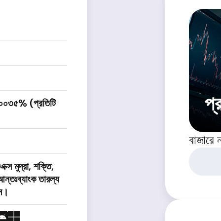
প্
.০০৩৫% (প্রতিটি
বাজারে 
ক্স মুদ্রা, শক্তি,
ন্তঃব্যাংক তারল্য
েস।