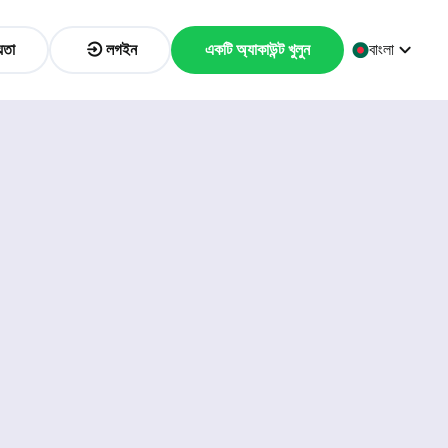
়তা
লগইন
একটি অ্যাকাউন্ট খুলুন
বাংলা