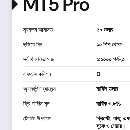
MT5 Pro
ন্যূনতম আমানত
৫০ ডলার
ছড়িয়ে দিন
১০ পিপ থেকে
সর্বাধিক লিভারেজ
১:১০০০ পর্যন্ত
এফএক্স কমিশন
0
অ্যাকাউন্ট ব্যালেন্স
মার্কিন ডলার
ফ্রি মার্জিন সুদ
বার্ষিক ৩.৮%
ট্রেডিং উপকরণ
ক্রিপ্টো, ধাতু, এফএ
সূচক ও শেয়ার।