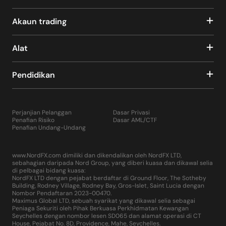
Akaun trading
Alat
Pendidikan
Perjanjian Pelanggan
Dasar Privasi
Penafian Risiko
Dasar AML/CTF
Penafian Undang-Undang
www.NordFX.com dimiliki dan dikendalikan oleh NordFX LTD,
sebahagian daripada Nord Group, yang diberi kuasa dan dikawal selia
di pelbagai bidang kuasa:
NordFX LTD dengan pejabat berdaftar di Ground Floor, The Sotheby
Building, Rodney Village, Rodney Bay, Gros-Islet, Saint Lucia dengan
Nombor Pendaftaran 2023-00470.
Maximus Global LTD, sebuah syarikat yang dikawal selia sebagai
Peniaga Sekuriti oleh Pihak Berkuasa Perkhidmatan Kewangan
Seychelles dengan nombor lesen SD065 dan alamat operasi di CT
House, Pejabat No. 8D, Providence, Mahe, Seychelles.