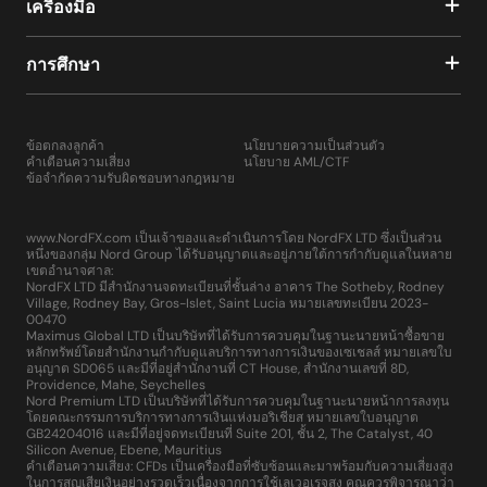
เครื่องมือ
การศึกษา
ข้อตกลงลูกค้า
นโยบายความเป็นส่วนตัว
คำเตือนความเสี่ยง
นโยบาย AML/CTF
ข้อจำกัดความรับผิดชอบทางกฎหมาย
www.NordFX.com เป็นเจ้าของและดำเนินการโดย NordFX LTD ซึ่งเป็นส่วน
หนึ่งของกลุ่ม Nord Group ได้รับอนุญาตและอยู่ภายใต้การกำกับดูแลในหลาย
เขตอำนาจศาล:
NordFX LTD มีสำนักงานจดทะเบียนที่ชั้นล่าง อาคาร The Sotheby, Rodney
Village, Rodney Bay, Gros-Islet, Saint Lucia หมายเลขทะเบียน 2023-
00470
Maximus Global LTD เป็นบริษัทที่ได้รับการควบคุมในฐานะนายหน้าซื้อขาย
หลักทรัพย์โดยสำนักงานกำกับดูแลบริการทางการเงินของเซเชลส์ หมายเลขใบ
อนุญาต SD065 และมีที่อยู่สำนักงานที่ CT House, สำนักงานเลขที่ 8D,
Providence, Mahe, Seychelles
Nord Premium LTD เป็นบริษัทที่ได้รับการควบคุมในฐานะนายหน้าการลงทุน
โดยคณะกรรมการบริการทางการเงินแห่งมอริเชียส หมายเลขใบอนุญาต
GB24204016 และมีที่อยู่จดทะเบียนที่ Suite 201, ชั้น 2, The Catalyst, 40
Silicon Avenue, Ebene, Mauritius
คำเตือนความเสี่ยง: CFDs เป็นเครื่องมือที่ซับซ้อนและมาพร้อมกับความเสี่ยงสูง
ในการสูญเสียเงินอย่างรวดเร็วเนื่องจากการใช้เลเวอเรจสูง คุณควรพิจารณาว่า