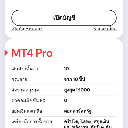
เปิดบัญชี
เปิดบัญชีทดลอง
รายละเอียด
MT4 Pro
เงินฝากขั้นต่ำ
10
กระจาย
จาก 10 ปิ๊ป
อัตราทดสูงสุด
สูงสุด 1:1000
ค่าคอมมิชชั่น FX
0
ยอดเงินคงเหลือ
ดอลลาร์สหรัฐ
เครื่องมือการซื้อขาย
คริปโต, โลหะ, สกุลเงิน
FX, พลังงาน, ดัชนี & หุ้น