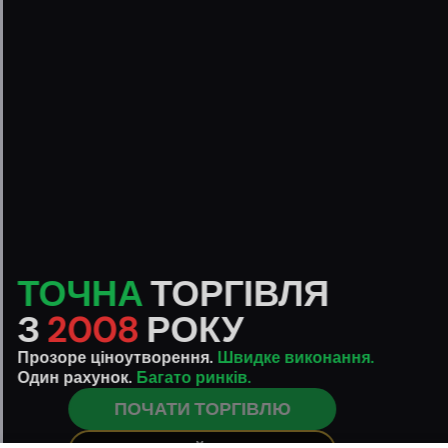
АВТОМАТИЧНІ
ЗНЯТТЯ
24/7
ТОЧНА
ТОРГІВЛЯ
З
2008
РОКУ
Прозоре ціноутворення.
Швидке виконання.
Один рахунок.
Багато ринків.
Нагороджений як
найкраща найшвидша виплата
ПОЧАТИ ТОРГІВЛЮ
на Forex Expo Дубай 2025