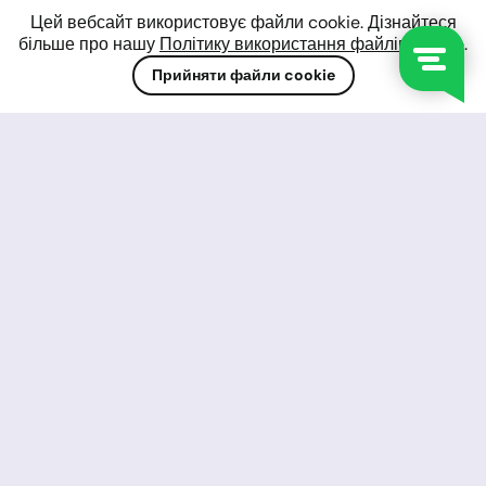
СПРОБУЙТЕ ДЕМО
Цей вебсайт використовує файли cookie. Дізнайтеся
більше про нашу
Політику використання файлів cookie
.
Прийняти файли cookie
Валюти
Понад 30 пар, включаючи
найпопулярніші валюти, такі як USD, GBP,
EUR, JPY, AUD, NZD та інші. Спред від 0/0
піпсів.