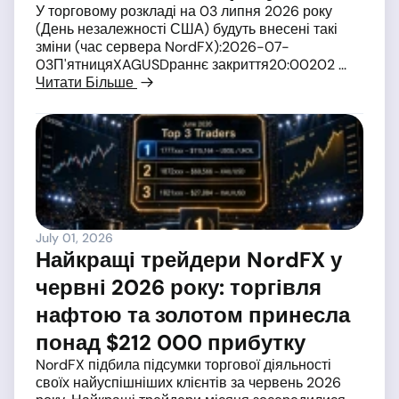
У торговому розкладі на 03 липня 2026 року
(День незалежності США) будуть внесені такі
зміни (час сервера NordFX):2026-07-
03П'ятницяXAGUSDраннє закриття20:00202 ...
Читати Більше
July 01, 2026
Найкращі трейдери NordFX у
червні 2026 року: торгівля
нафтою та золотом принесла
понад $212 000 прибутку
NordFX підбила підсумки торгової діяльності
своїх найуспішніших клієнтів за червень 2026