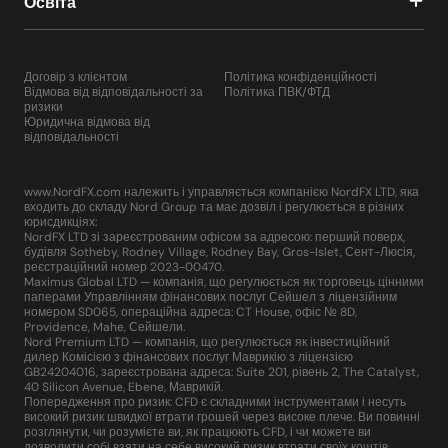
Освіта
Договір з клієнтом
Політика конфіденційності
Відмова від відповідальності за
Політика ПВК/ФТД
ризики
Юридична відмова від
відповідальності
www.NordFX.com належить і управляється компанією NordFX LTD, яка
входить до складу Nord Group та має дозвіл і регулюється в різних
юрисдикціях:
NordFX LTD зі зареєстрованим офісом за адресою: перший поверх,
будівля Sotheby, Rodney Village, Rodney Bay, Gros-Islet, Сент-Люсія,
реєстраційний номер 2023-00470.
Maximus Global LTD — компанія, що регулюється як торговець цінними
паперами Управлінням фінансових послуг Сейшел з ліцензійним
номером SD065, операційна адреса: CT House, офіс № 8D,
Providence, Mahe, Сейшели.
Nord Premium LTD — компанія, що регулюється як інвестиційний
дилер Комісією з фінансових послуг Маврикію з ліцензією
GB24204016, зареєстрована адреса: Suite 201, рівень 2, The Catalyst,
40 Silicon Avenue, Ebene, Маврикій.
Попередження про ризик: CFD є складними інструментами і несуть
високий ризик швидкої втрати грошей через високе плече. Ви повинні
розглянути, чи розумієте ви, як працюють CFD, і чи можете ви
дозволити собі взяти на себе високий ризик втрати своїх коштів.