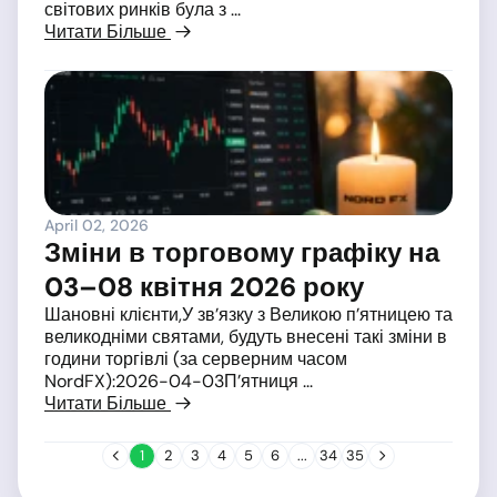
світових ринків була з ...
Читати Більше
April 02, 2026
Зміни в торговому графіку на
03–08 квітня 2026 року
Шановні клієнти,У зв’язку з Великою п’ятницею та
великодніми святами, будуть внесені такі зміни в
години торгівлі (за серверним часом
NordFX):2026-04-03П’ятниця ...
Читати Більше
1
2
3
4
5
6
...
34
35